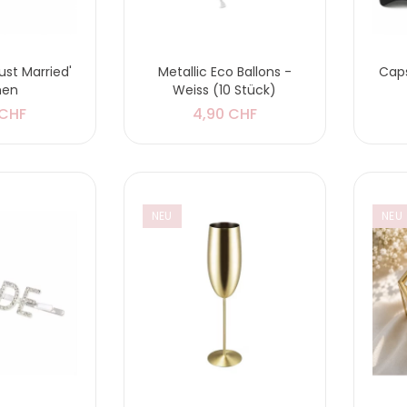
ust Married'
Metallic Eco Ballons -
Caps
men
Weiss (10 Stück)
 CHF
4,90 CHF
NEU
NEU