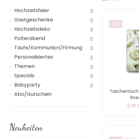
Hochzeitsfeier
Gastgeschenke
NEU
Hochzeitsdeko
Polterabend
Taufe/Kommunion/Firmung
Personalisiertes
Themen
Specials
Babyparty
Taschentüch
Abo/Gutschein
Ros
2,10
Neuheiten