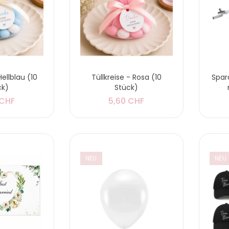
Hellblau (10
Tüllkreise - Rosa (10
Spar
ck)
Stück)
 CHF
5,60 CHF
NEU
NEU