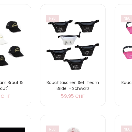
NEU
NEU
eam Braut &
Bauchtaschen Set 'Team
Bauc
raut'
Bride' - Schwarz
 CHF
59,95 CHF
NEU
NEU