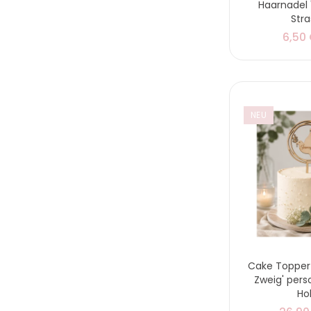
Haarnadel 
Stra
6,50
NEU
Cake Topper
Zweig' perso
Ho