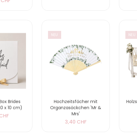
 CHF
NEU
NEU
ox Brides
Hochzeitsfächer mit
Holzs
20 x 10 cm)
Organzasäckchen 'Mr &
Mrs'
 CHF
3,40 CHF