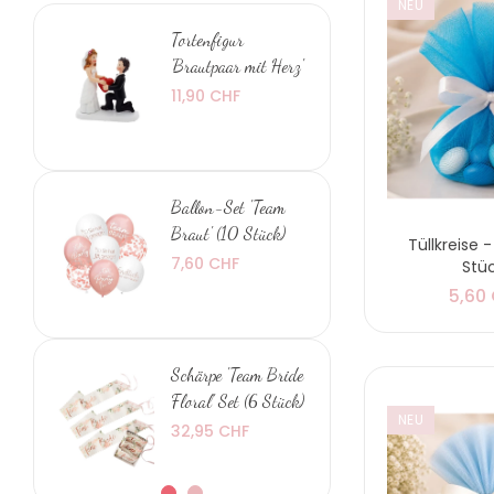
NEU
Tortenfigur
'Brautpaar mit Herz'
11,90 CHF
Ballon-Set 'Team
Braut' (10 Stück)
Tüllkreise -
7,60 CHF
Stü
5,60
Schärpe 'Team Bride
Floral' Set (6 Stück)
NEU
32,95 CHF