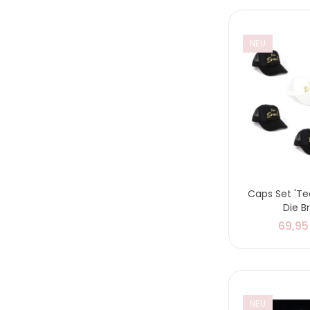
NEU
Caps Set 'T
Die B
69,95
NEU