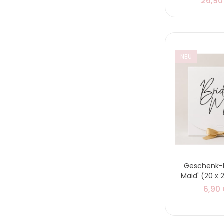
26,90
NEU
Geschenk-B
Maid' (20 x 
6,90