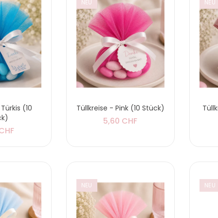
NEU
NEU
Servietten
'Kinderwagen' -
Rosa
5,90 CHF
Servietten
'Kinderwagen' -
 Türkis (10
Tüllkreise - Pink (10 Stück)
Tüll
Blau
ck)
5,60 CHF
5,90 CHF
 CHF
Folienballons Herzen
'Alles Liebe zur
NEU
NEU
Hochzeit'
5,90 CHF