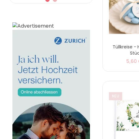
Tüllkreise - 
Stü
5,60
NEU