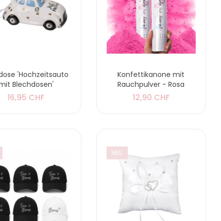
dose 'Hochzeitsauto
Konfettikanone mit
mit Blechdosen'
Rauchpulver - Rosa
16,95 CHF
12,90 CHF
NEU