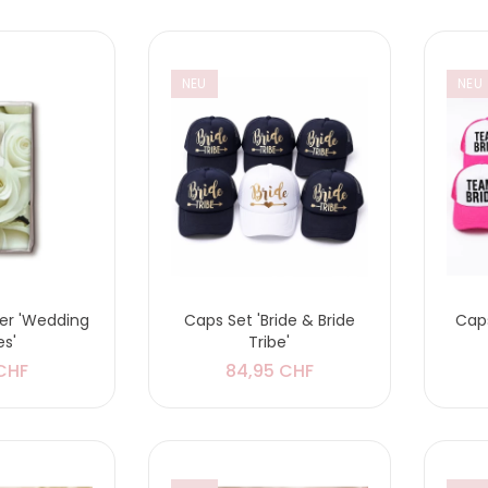
NEU
NEU
er 'Wedding
Caps Set 'Bride & Bride
Cap
es'
Tribe'
 CHF
84,95 CHF