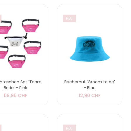
NEU
htaschen Set 'Team
Fischerhut 'Groom to be'
Bride' - Pink
- Blau
59,95 CHF
12,90 CHF
NEU