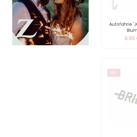
Autofahne 'J
Blu
9,95
NEU