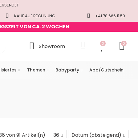
VERSENDET
KAUF AUF RECHNUNG
+41 78 666 11 59
NGSZEIT VON CA. 2 WOCHEN.
0
0
Showroom
isiertes
Themen
Babyparty
Abo/Gutschein
 36 von 91 Artikel(n)
36
Datum (absteigend)