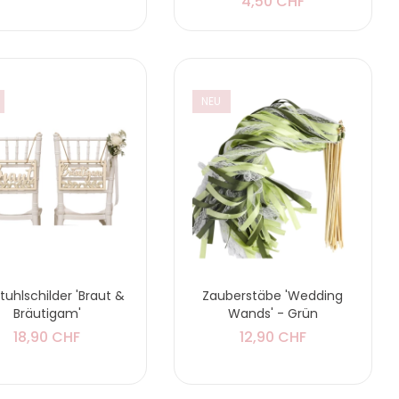
4,50 CHF
NEU
tuhlschilder 'Braut &
Zauberstäbe 'Wedding
Bräutigam'
Wands' - Grün
18,90 CHF
12,90 CHF