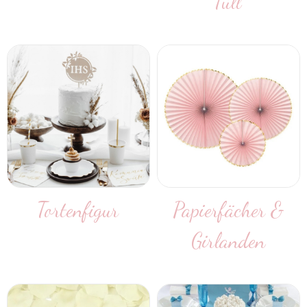
Tüll
Tortenfigur
Papierfächer &
Girlanden