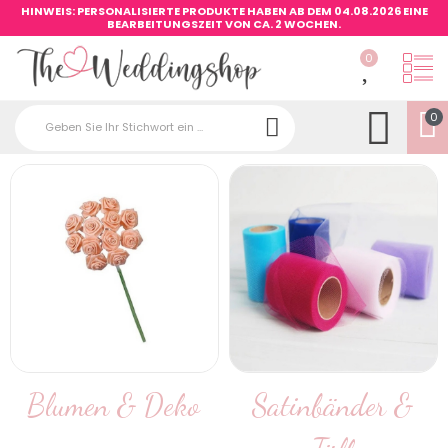
HINWEIS: PERSONALISIERTE PRODUKTE HABEN AB DEM 04.08.2026 EINE
BEARBEITUNGSZEIT VON CA. 2 WOCHEN.
0
0
Blumen & Deko
Satinbänder &