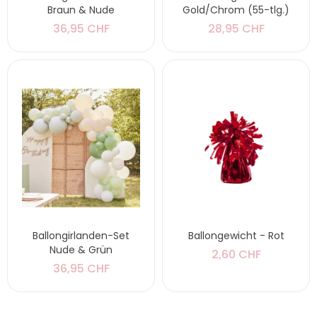
Braun & Nude
Gold/Chrom (55-tlg.)
36,95 CHF
28,95 CHF
Ballongirlanden-Set
Ballongewicht - Rot
Nude & Grün
2,60 CHF
36,95 CHF