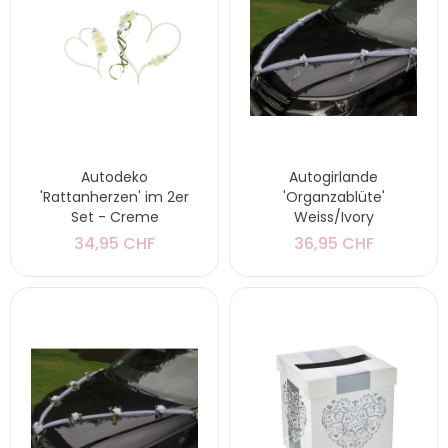
Autodeko
Autogirlande
'Rattanherzen' im 2er
'Organzablüte'
Set - Creme
Weiss/Ivory
34,95 CHF
36,95 CHF