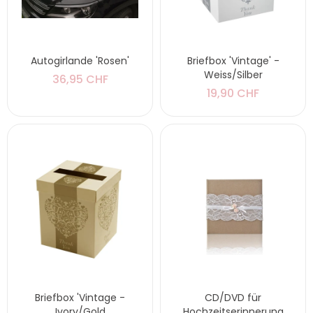
Autogirlande 'Rosen'
Briefbox 'Vintage' -
Weiss/Silber
36,95 CHF
19,90 CHF
Briefbox 'Vintage -
CD/DVD für
Ivory/Gold
Hochzeitserinnerung