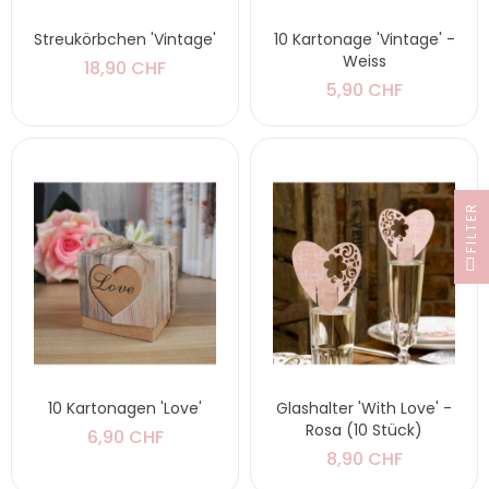
Streukörbchen 'Vintage'
10 Kartonage 'Vintage' -
Weiss
18,90 CHF
5,90 CHF
FILTER
10 Kartonagen 'Love'
Glashalter 'With Love' -
Rosa (10 Stück)
6,90 CHF
8,90 CHF