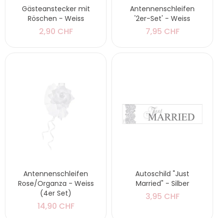
Gästeanstecker mit
Antennenschleifen
Röschen - Weiss
'2er-Set' - Weiss
2,90 CHF
7,95 CHF
Antennenschleifen
Autoschild "Just
Rose/Organza - Weiss
Married" - Silber
(4er Set)
3,95 CHF
14,90 CHF