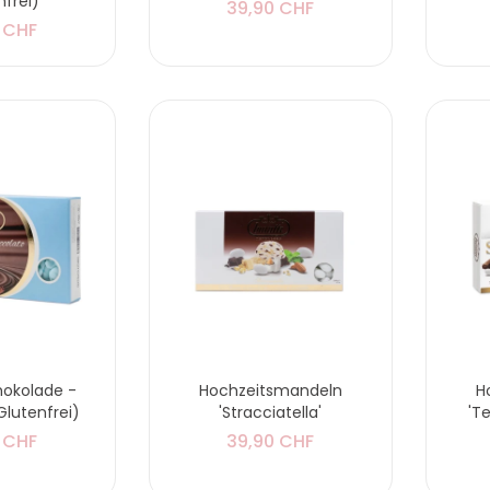
nfrei)
39,90 CHF
 CHF
hokolade -
Hochzeitsmandeln
H
(Glutenfrei)
'Stracciatella'
'T
 CHF
39,90 CHF