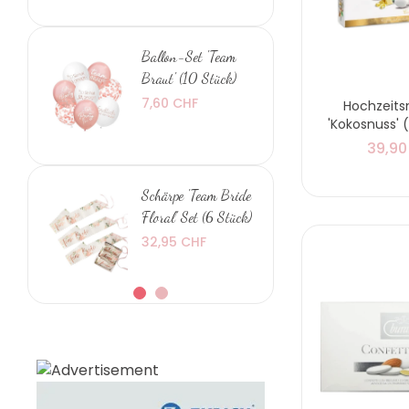
Ballon-Set 'Team
Braut' (10 Stück)
7,60 CHF
Hochzeit
'Kokosnuss' 
39,90
Schärpe 'Team Bride
Floral' Set (6 Stück)
32,95 CHF