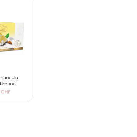
smandeln
l Limone'
 CHF