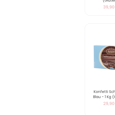
(Glute
39,90
Konfetti Sc
Blau - 1 Kg 
29,90