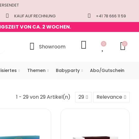
VERSENDET
KAUF AUF RECHNUNG
+41 78 666 11 59
NGSZEIT VON CA. 2 WOCHEN.
0
0
Showroom
isiertes
Themen
Babyparty
Abo/Gutschein
1 - 29 von 29 Artikel(n)
29
Relevance