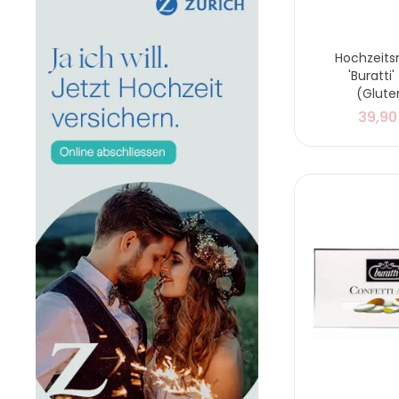
Hochzeit
'Buratti
(Glute
39,90