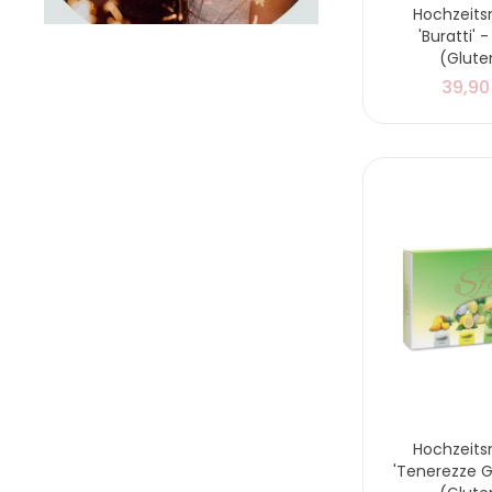
Hochzeit
'Buratti' -
(Glute
39,90
Hochzeit
'Tenerezze 