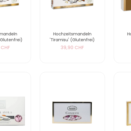
Servietten
'Kinderwagen' -
Blau
smandeln
Hochzeitsmandeln
H
(Glutenfrei)
'Tiramisu' (Glutenfrei)
5,90 CHF
 CHF
39,90 CHF
Folienballons Herzen
'Alles Liebe zur
Hochzeit'
5,90 CHF