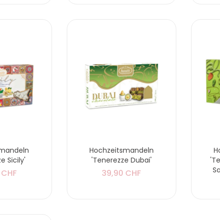
smandeln
Hochzeitsmandeln
H
e Sicily'
'Tenerezze Dubai'
'T
Sa
 CHF
39,90 CHF