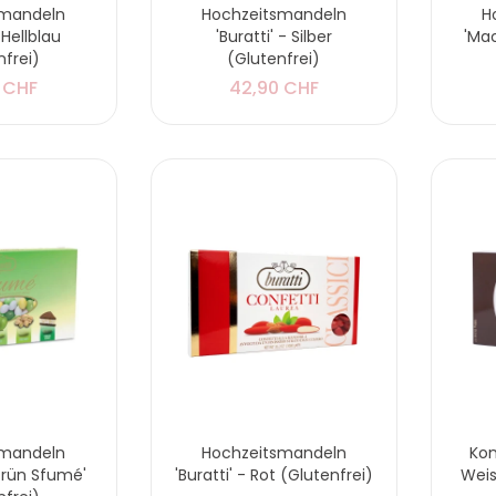
smandeln
Hochzeitsmandeln
H
 Hellblau
'Buratti' - Silber
'Mac
nfrei)
(Glutenfrei)
 CHF
42,90 CHF
smandeln
Hochzeitsmandeln
Kon
Grün Sfumé'
'Buratti' - Rot (Glutenfrei)
Weis