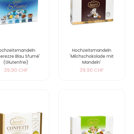
ochzeitsmandeln
Hochzeitsmandeln
nerezze Blau Sfumé'
'Milchschokolade mit
(Glutenfrei)
Mandeln'
39,90 CHF
39,90 CHF