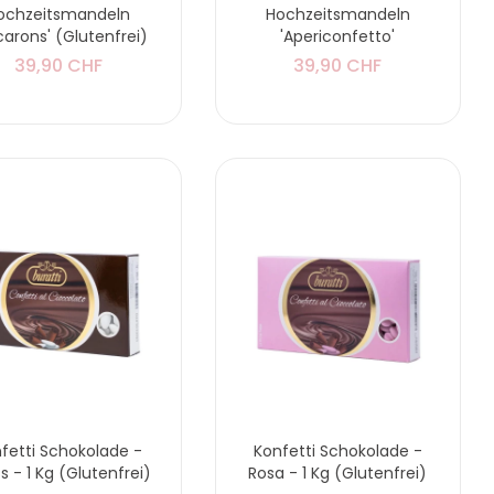
ochzeitsmandeln
Hochzeitsmandeln
arons' (Glutenfrei)
'Apericonfetto'
39,90 CHF
39,90 CHF
fetti Schokolade -
Konfetti Schokolade -
s - 1 Kg (Glutenfrei)
Rosa - 1 Kg (Glutenfrei)