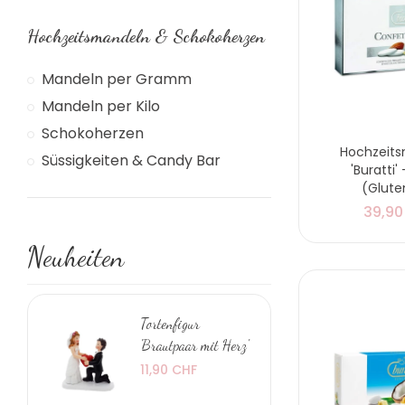
Hochzeitsmandeln & Schokoherzen
Mandeln per Gramm
Mandeln per Kilo
Schokoherzen
Hochzeit
Süssigkeiten & Candy Bar
'Buratti'
(Glute
39,90
Neuheiten
Tortenfigur
'Brautpaar mit Herz'
11,90 CHF