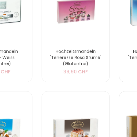
smandeln
Hochzeitsmandeln
H
 - Weiss
'Tenerezze Rosa Sfumé'
'Te
nfrei)
(Glutenfrei)
 CHF
39,90 CHF
Servietten
'Kinderwagen' -
Rosa
5,90 CHF