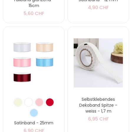
15cm
4,90 CHF
5,60 CHF
Selbstklebendes
Dekoband Spitze -
weiss - 1,7 m
6,95 CHF
Satinband - 25mm
6,90 CHF