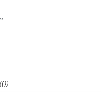
es
(0)