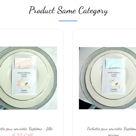
Product Same Category
tte pour serviette 'Baptême - fille'
Pochette pour serviette 'Baptêm
4,20 CHF
garçon'