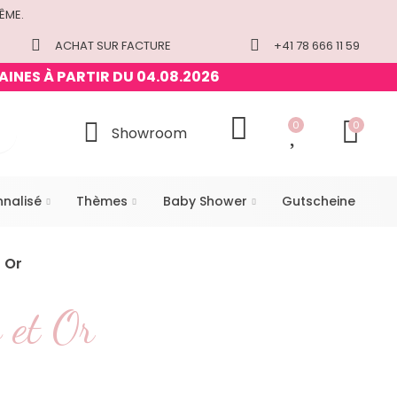
ÊME.
ACHAT SUR FACTURE
+41 78 666 11 59
AINES À PARTIR DU 04.08.2026
0
0
Showroom
nnalisé
Thèmes
Baby Shower
Gutscheine
t Or
 et Or