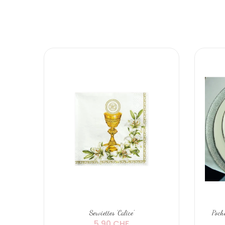
Serviettes 'Calice'
Poche
5,90 CHF