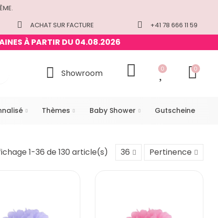
ÊME.
ACHAT SUR FACTURE
+41 78 666 11 59
AINES À PARTIR DU 04.08.2026
0
0
Showroom
nnalisé
Thèmes
Baby Shower
Gutscheine
fichage 1-36 de 130 article(s)
36
Pertinence