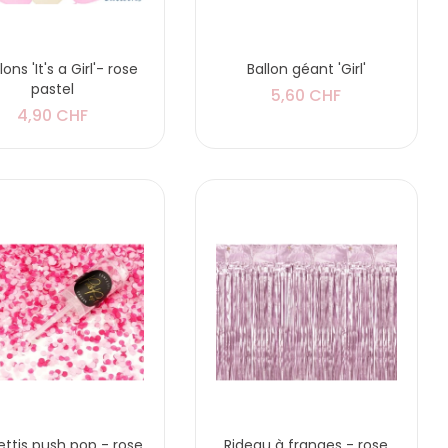
lons 'It's a Girl'- rose
Ballon géant 'Girl'
pastel
5,60 CHF
4,90 CHF
ttis push pop - rose
Rideau à franges - rose