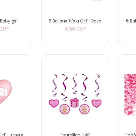
20 Serviettes
Baby girl'
6 Ballons 'It's a Girl'- Rose
6 Bal
'Poussette' - Rose
 CHF
4,90 CHF
5,90 CHF
20 Serviettes
'Poussette' - Bleu
5,90 CHF
Ballons en
aluminium en forme
de cœur
5,90 CHF
 Girl' – Cœur
Tourbillon 'Girl'
Confe