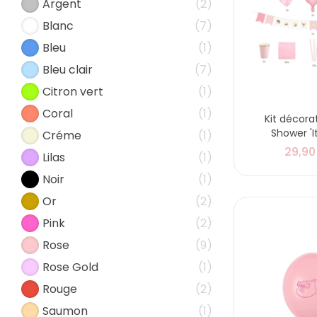
Argent
2
Blanc
7
Bleu
1
Bleu clair
7
Citron vert
1
Coral
1
Kit décora
Shower 'It'
Créme
1
29,90
Lilas
1
Noir
1
Or
2
Pink
2
Rose
9
Rose Gold
1
Rouge
2
Saumon
1