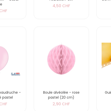
se
4,50 CHF
 CHF
 baudruche -
Boule alvéolée - rose
Gui
é pastel
pastel (20 cm)
 CHF
2,90 CHF