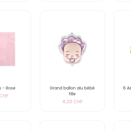
s - Rose
Grand ballon alu bébé
6 A
fille
 CHF
4,20 CHF