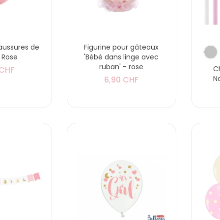
haussures de
Figurine pour gâteaux
 Rose
'Bébé dans linge avec
ruban' - rose
C
 CHF
N
6,90 CHF