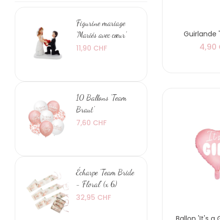
Figurine mariage
Guirlande '
'Mariés avec cœur'
4,90
11,90 CHF
10 Ballons 'Team
Braut'
7,60 CHF
Écharpe 'Team Bride
- Floral' (x 6)
32,95 CHF
Ballon 'It's a