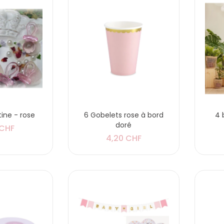
tine - rose
6 Gobelets rose à bord
4 
doré
 CHF
4,20 CHF