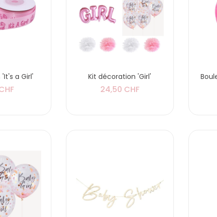
It's a Girl'
Kit décoration 'Girl'
Boul
 CHF
24,50 CHF