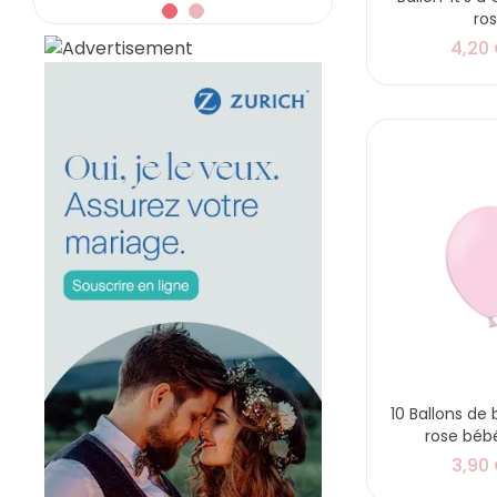
ro
4,20
10 Ballons de
rose béb
3,90