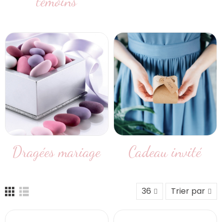
témoins
Dragées mariage
Cadeau invité
36
Trier par