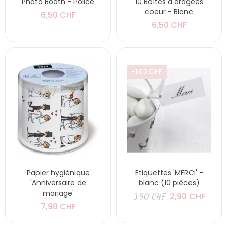
Photo Booth - Police
10 Boîtes à dragées
coeur - Blanc
6,50 CHF
6,50 CHF
-1,00 CHF
Papier hygiénique
Etiquettes 'MERCI' -
'Anniversaire de
blanc (10 pièces)
mariage'
2,90 CHF
3,90 CHF
7,90 CHF