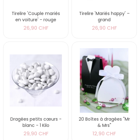
Tirelire 'Couple mariés
Tirelire 'Mariés happy' –
en voiture' - rouge
grand
26,90 CHF
26,90 CHF
Dragées petits cœurs -
20 Boîtes à dragées "Mr
blanc - 1 Kilo
& Mrs"
29,90 CHF
12,90 CHF