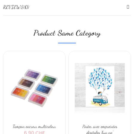
REVIEWS(0)
Product Same Category
Tampon encreur multicoleur
Poster avec empreintes
6,90 CHF
digitales 'bus vw'