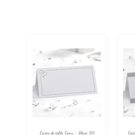
Cartes de table 'Coeur' - Blanc (10
Cart