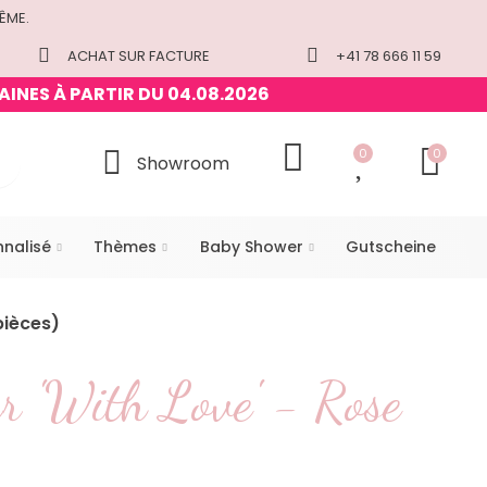
ÊME.
ACHAT SUR FACTURE
+41 78 666 11 59
AINES À PARTIR DU 04.08.2026
0
0
Showroom
nnalisé
Thèmes
Baby Shower
Gutscheine
pièces)
r 'With Love' - Rose