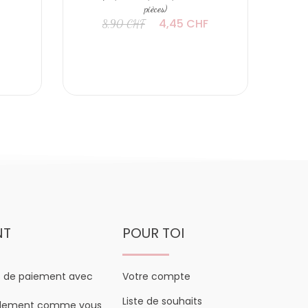
pièces)
4,45 CHF
8,90 CHF
NT
POUR TOI
s de paiement avec
Votre compte
Liste de souhaits
plement comme vous