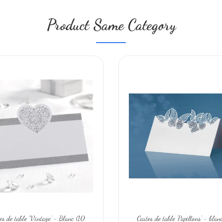
Product Same Category
es de table 'Vintage' - Blanc (10
Cartes de table 'Papillons' - blan