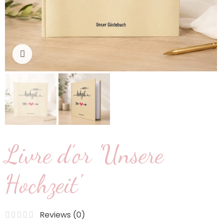
Cliquez pour agrandir
Livre d’or 'Unsere
Hochzeit'
Reviews (
0
)