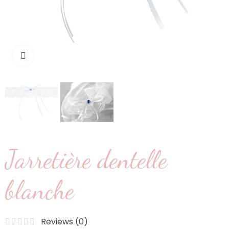
Cliquez pour agrandir
Jarretière dentelle
blanche
Reviews (
0
)