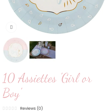
Cliquez pour agrandir
10 Assiettes 'Girl or
Boy'
Reviews (
0
)