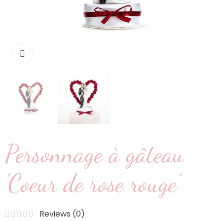
Cliquez pour agrandir
Personnage à gâteau
'Coeur de rose rouge'
Reviews (
0
)