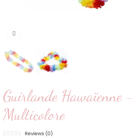
Cliquez pour agrandir
Guirlande Hawaïenne -
Multicolore
Reviews (
0
)