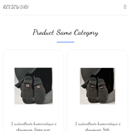
REVIEWS(0)
Product Same Category
2 autocollants humoristique à
2 autocollants humoristique à
chaussures 'Game over'
chaussures 'Help'