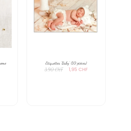
Creme
Etiquettes 'Baby' (10 pièces)
Eti
1,95 CHF
3,90 CHF