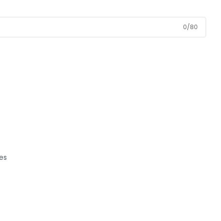
0
/
80
es