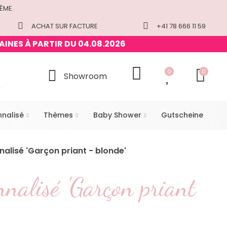
ÊME.
ACHAT SUR FACTURE
+41 78 666 11 59
AINES À PARTIR DU 04.08.2026
0
0
Showroom
nnalisé
Thèmes
Baby Shower
Gutscheine
alisé 'Garçon priant - blonde'
nnalisé 'Garçon priant