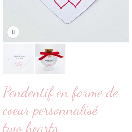
Cliquez pour agrandir
Pendentif en forme de
coeur personnalisé -
two hearts