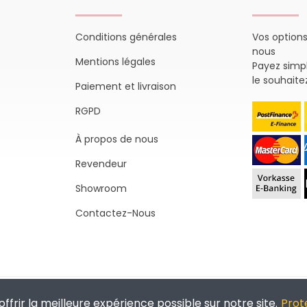
Conditions générales
Vos option
nous
Mentions légales
Payez sim
le souhaite
Paiement et livraison
RGPD
À propos de nous
Revendeur
Showroom
Contactez-Nous
Swissmade by
toweb GmbH
offrir la meilleure expérience possible sur notre site.
Prot