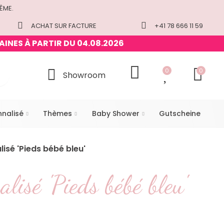
ÊME.
ACHAT SUR FACTURE
+41 78 666 11 59
AINES À PARTIR DU 04.08.2026
0
0
Showroom
nnalisé
Thèmes
Baby Shower
Gutscheine
isé 'Pieds bébé bleu'
lisé 'Pieds bébé bleu'