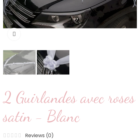
Cliquez pour agrandir
2 Guirlandes avec roses
satin - Blanc
Reviews (
0
)