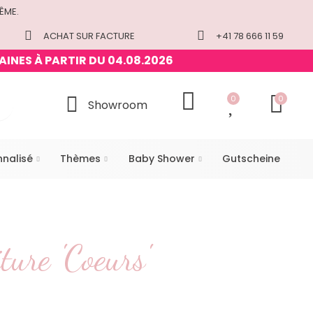
ÊME.
ACHAT SUR FACTURE
+41 78 666 11 59
AINES À PARTIR DU 04.08.2026
0
0
Showroom
nnalisé
Thèmes
Baby Shower
Gutscheine
ture 'Coeurs'