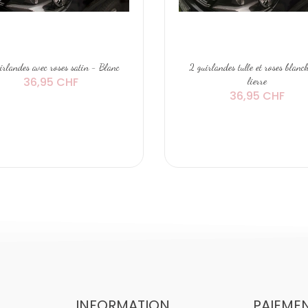
irlandes avec roses satin - Blanc
2 guirlandes tulle et roses blanch
36,95 CHF
lierre
36,95 CHF
INFORMATION
PAIEME