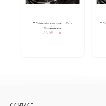
2 Guirlandes avec roses satin -
2 Gu
blanche/ivoire
36,95 CHF
CONTACT