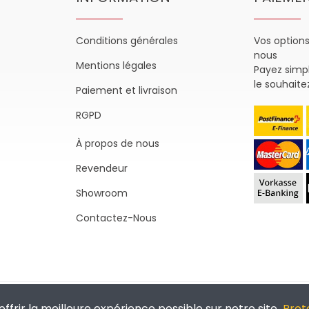
Conditions générales
Vos option
nous
Mentions légales
Payez sim
le souhaite
Paiement et livraison
RGPD
À propos de nous
Revendeur
Showroom
Contactez-Nous
Swissmade by
toweb GmbH
offrir la meilleure expérience possible sur notre site.
Prot