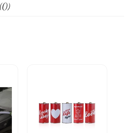
(0)
-4,