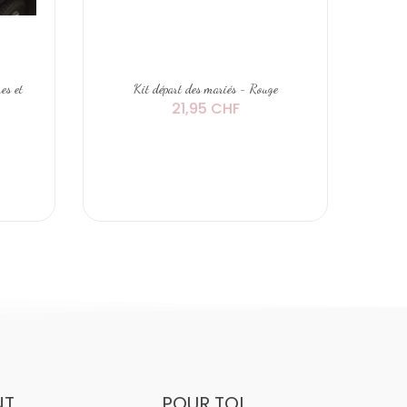
es et
Kit départ des mariés - Rouge
Déco
21,95 CHF
NT
POUR TOI