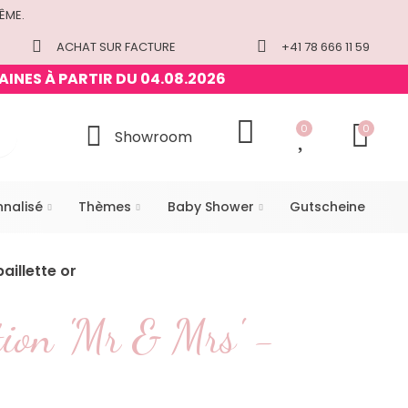
ÊME.
ACHAT SUR FACTURE
+41 78 666 11 59
AINES À PARTIR DU 04.08.2026
0
0
Showroom
nnalisé
Thèmes
Baby Shower
Gutscheine
aillette or
tion 'Mr & Mrs' -