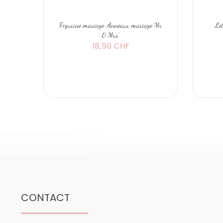
Figurine mariage ‚Anneaux mariage Mr
Let
& Mrs’
18,90 CHF
CONTACT