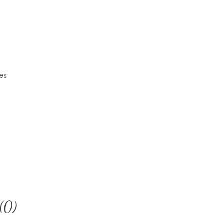
es
(0)