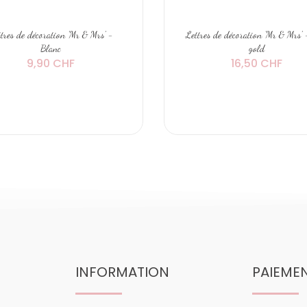
tres de décoration 'Mr & Mrs' -
Lettres de décoration 'Mr & Mrs' 
Blanc
gold
9,90 CHF
16,50 CHF
INFORMATION
PAIEME