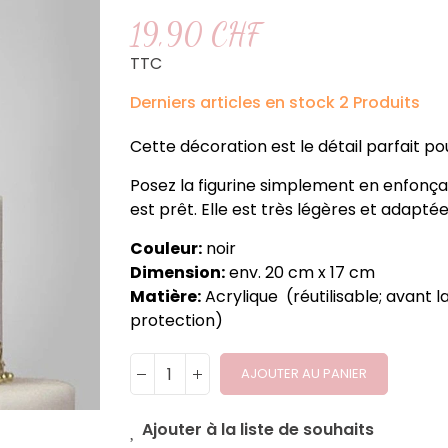
19,90 CHF
TTC
Derniers articles en stock
2 Produits
Cette décoration est le détail parfait p
Posez la figurine simplement en enfonçan
est prêt. Elle est très légères et adapté
Couleur:
noir
Dimension:
env. 20
cm x 17 cm
Matière:
Acrylique (réutilisable; avant la
protection)
AJOUTER AU PANIER
Ajouter à la liste de souhaits