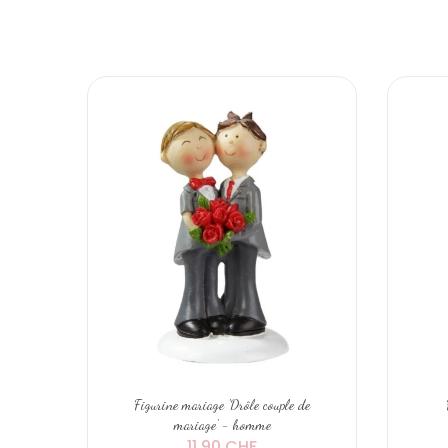
Figurine mariage 'Drôle couple de
mariage' - homme
11,90 CHF