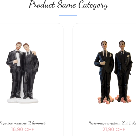
Product Same Category
Figurine mariage '2 hommes'
Personnage à gâteau 'Lui & Lu
16,90 CHF
21,90 CHF