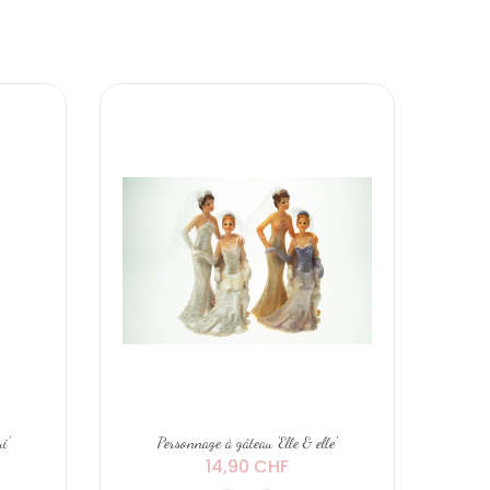
i'
Personnage à gâteau 'Elle & elle'
14,90 CHF