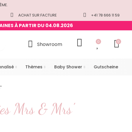
ÊME.
ACHAT SUR FACTURE
+41 78 666 11 59
AINES À PARTIR DU 04.08.2026
0
0
Showroom
nnalisé
Thèmes
Baby Shower
Gutscheine
'
ies Mrs & Mrs'