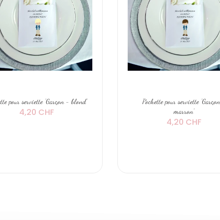
tte pour serviette 'Garçon - blond'
Pochette pour serviette 'Garço
4,20 CHF
marron'
4,20 CHF