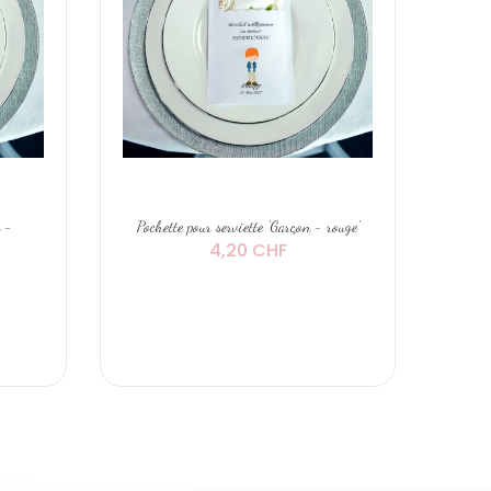
n -
Pochette pour serviette 'Garçon - rouge'
Poch
4,20 CHF