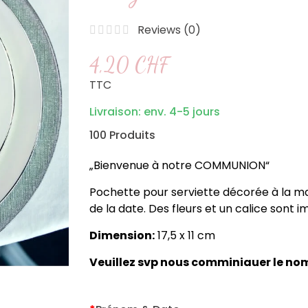
Reviews (
0
)
4,20 CHF
TTC
Livraison: env. 4-5 jours
100 Produits
„Bienvenue à notre COMMUNION“
Pochette pour serviette décorée à la m
de la date. Des fleurs et un calice sont i
Dimension:
17,5 x 11 cm
Veuillez svp nous comminiauer le n