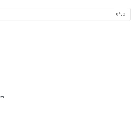
0
/
80
es