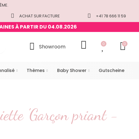
ÊME.
ACHAT SUR FACTURE
+41 78 666 11 59
AINES À PARTIR DU 04.08.2026
0
0
Showroom
nnalisé
Thèmes
Baby Shower
Gutscheine
iette 'Garçon priant -