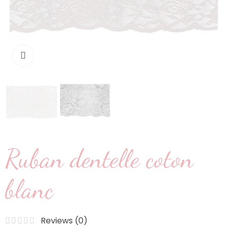
Cliquez pour agrandir
Ruban dentelle coton
blanc
Reviews (
0
)