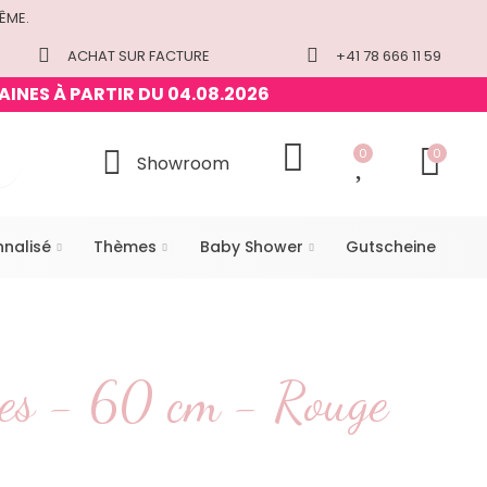
ÊME.
ACHAT SUR FACTURE
+41 78 666 11 59
AINES À PARTIR DU 04.08.2026
0
0
Showroom
nnalisé
Thèmes
Baby Shower
Gutscheine
es - 60 cm - Rouge