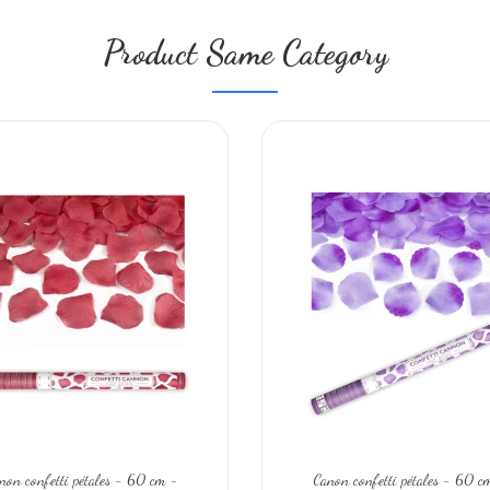
Product Same Category
non confetti pétales - 60 cm -
Canon confetti pétales - 60 c