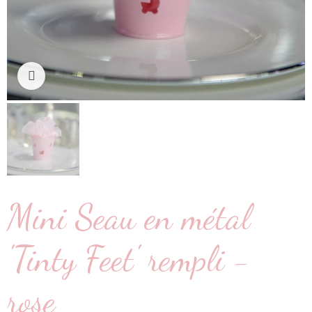
Cliquez pour agrandir
Mini Seau en métal
'Tinty Feet' rempli -
rose