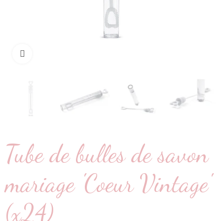
Cliquez pour agrandir
Tube de bulles de savon
mariage 'Coeur Vintage'
(x24)