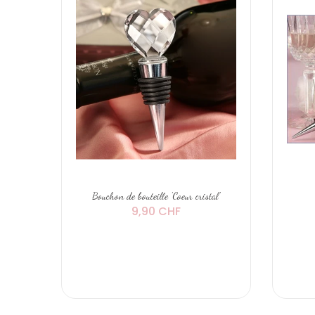
Bouchon de bouteille 'Coeur cristal'
9,90 CHF