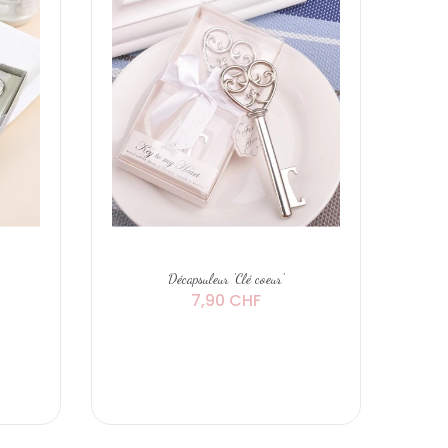
Décapsuleur 'Clé coeur'
Sal
7,90 CHF