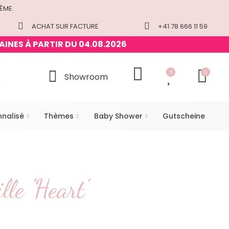
ÊME.
ACHAT SUR FACTURE
+41 78 666 11 59
AINES À PARTIR DU 04.08.2026
0
0
Showroom
nnalisé
Thèmes
Baby Shower
Gutscheine
le 'Heart'