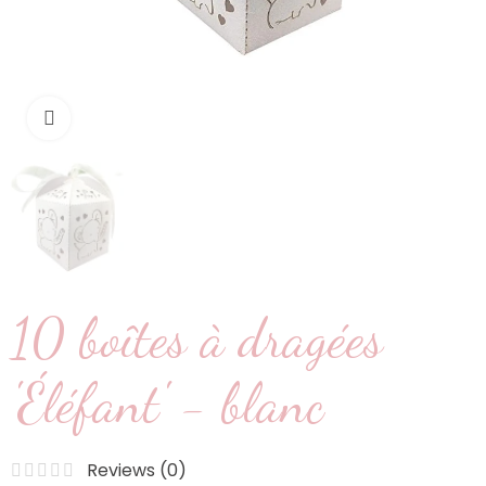
Cliquez pour agrandir
10 boîtes à dragées
'Éléfant' - blanc
Reviews (
0
)