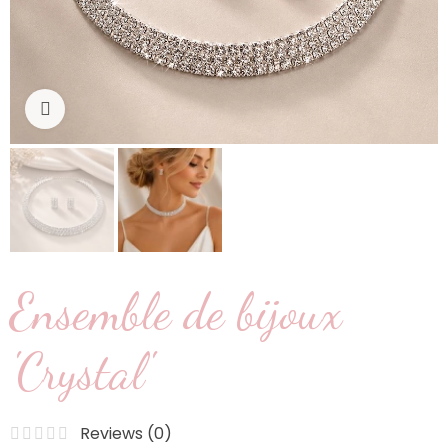
Cliquez pour agrandir
Ensemble de bijoux
'Crystal'
Reviews (
0
)