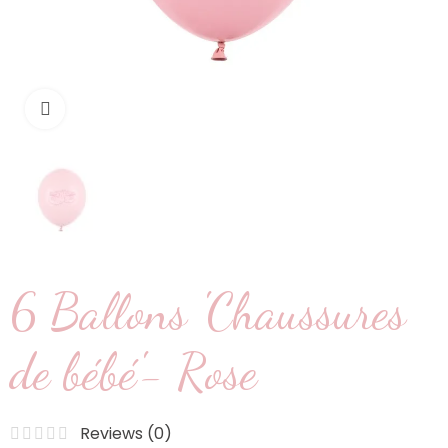
Cliquez pour agrandir
6 Ballons 'Chaussures
de bébé'- Rose
Reviews (
0
)