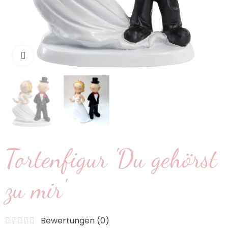
klicken um zu vergrößern
Tortenfigur 'Du gehörst
zu mir'
Bewertungen (
0
)