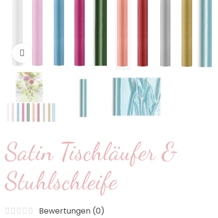
klicken um zu vergrößern
Satin Tischläufer &
Stuhlschleife
Bewertungen (
0
)