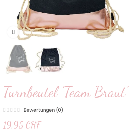
klicken um zu vergrößern
Turnbeutel 'Team Braut'
Bewertungen (
0
)
19,95 CHF