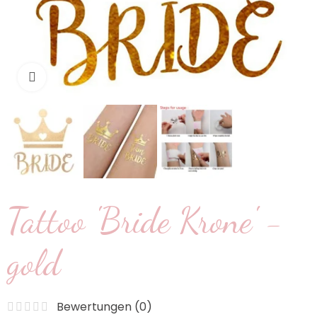
klicken um zu vergrößern
Tattoo 'Bride Krone' -
gold
Bewertungen (
0
)