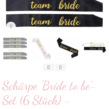
klicken um zu vergrößern
Schärpe 'Bride to be'-
Set (6 Stück) -