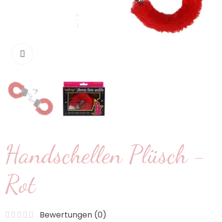
klicken um zu vergrößern
Handschellen Plüsch -
Rot
Bewertungen (
0
)