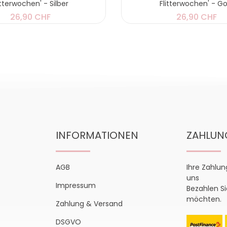
itterwochen' - Silber
Flitterwochen' - Go
26,90 CHF
26,90 CHF
INFORMATIONEN
ZAHLUN
AGB
Ihre Zahlun
uns
Impressum
Bezahlen Si
möchten.
Zahlung & Versand
DSGVO