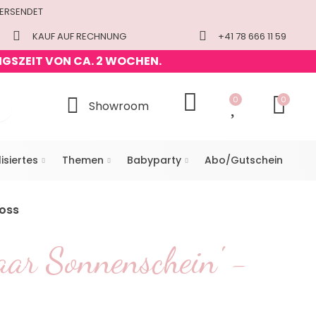
VERSENDET
KAUF AUF RECHNUNG
+41 78 666 11 59
NGSZEIT VON CA. 2 WOCHEN.
0
0
Showroom
isiertes
Themen
Babyparty
Abo/Gutschein
ross
aar Sonnenschein' -