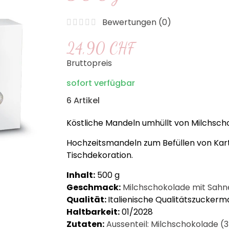
Bewertungen (
0
)
24,90 CHF
Bruttopreis
sofort verfügbar
6 Artikel
Köstliche Mandeln umhüllt von Milchsc
Hochzeitsmandeln zum Befüllen von Ka
Tischdekoration.
Inhalt:
500 g
Geschmack:
Milchschokolade mit Sah
Qualität:
Italienische Qualitätszucker
Haltbarkeit:
01/
2028
Zutaten:
Aussenteil: Milchschokolade (3