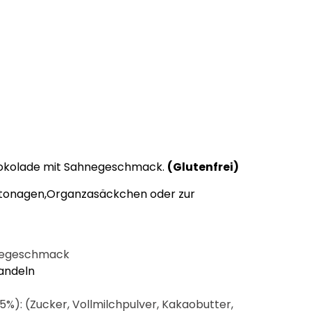
hokolade mit Sahnegeschmack.
(Glutenfrei)
rtonagen,Organzasäckchen oder zur
negeschmack
mandeln
5%): (Zucker, Vollmilchpulver, Kakaobutter,