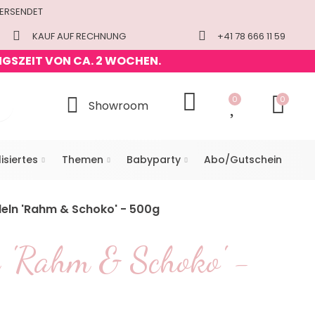
VERSENDET
KAUF AUF RECHNUNG
+41 78 666 11 59
NGSZEIT VON CA. 2 WOCHEN.
0
0
Showroom
isiertes
Themen
Babyparty
Abo/Gutschein
eln 'Rahm & Schoko' - 500g
 'Rahm & Schoko' -