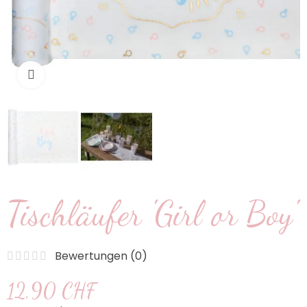
klicken um zu vergrößern
Tischläufer 'Girl or Boy'
Bewertungen (
0
)
12,90 CHF