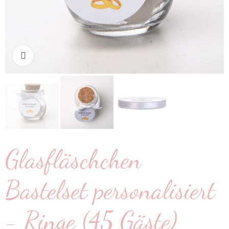
klicken um zu vergrößern
Glasfläschchen
Bastelset personalisiert
- Ringe (45 Gäste)