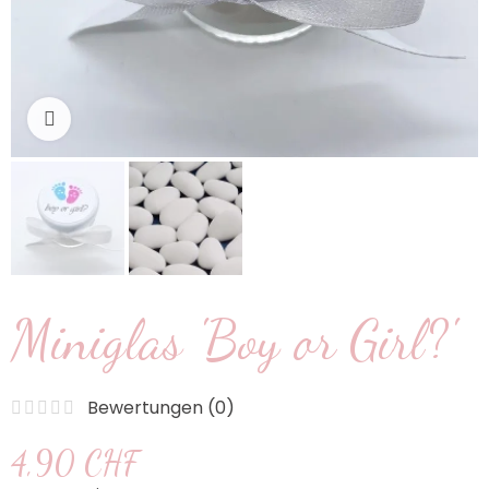
klicken um zu vergrößern
Miniglas 'Boy or Girl?'
Bewertungen (
0
)
4,90 CHF