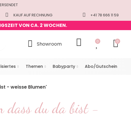
VERSENDET
KAUF AUF RECHNUNG
+41 78 666 11 59
NGSZEIT VON CA. 2 WOCHEN.
0
0
Showroom
isiertes
Themen
Babyparty
Abo/Gutschein
st - weisse Blumen'
n dass du da bist -