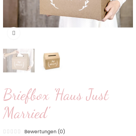
klicken um zu vergrößern
Briefbox 'Haus Just
Married'
Bewertungen (
0
)