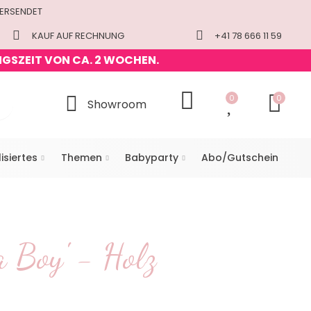
VERSENDET
KAUF AUF RECHNUNG
+41 78 666 11 59
NGSZEIT VON CA. 2 WOCHEN.
0
0
Showroom
isiertes
Themen
Babyparty
Abo/Gutschein
a Boy' - Holz