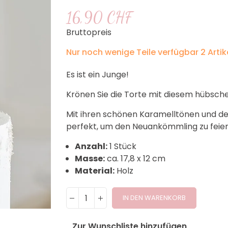
16,90 CHF
Bruttopreis
Nur noch wenige Teile verfügbar
2 Artik
Es ist ein Junge!
Krönen Sie die Torte mit diesem hübsche
Mit ihren schönen Karamelltönen und de
perfekt, um den Neuankömmling zu feier
Anzahl:
1 Stück
Masse:
ca. 17,8 x 12 cm
Material:
Holz
IN DEN WARENKORB
Zur Wunschliste hinzufügen