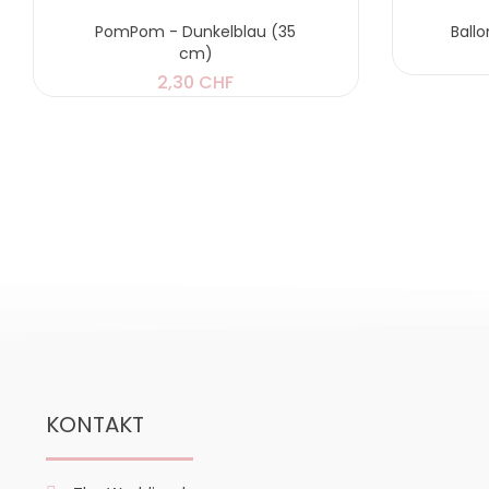
PomPom - Dunkelblau (35
Ball
cm)
2,30 CHF
KONTAKT