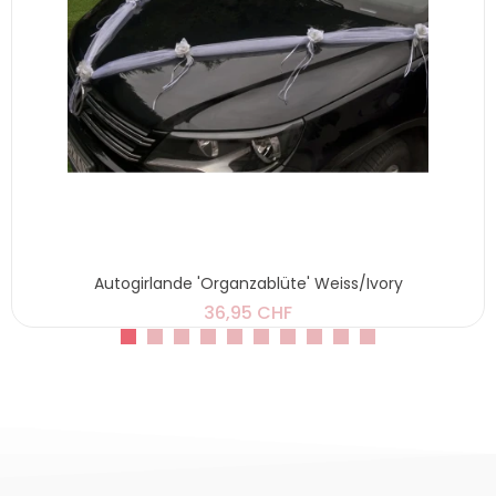
Autogirlande 'Organzablüte' Weiss/Ivory
36,95 CHF