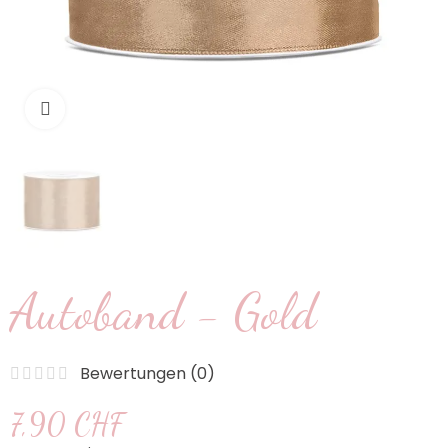
klicken um zu vergrößern
Autoband - Gold
Bewertungen (
0
)
7,90 CHF