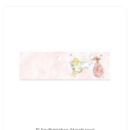
10 Taufkärtchen 'Storch rosa'