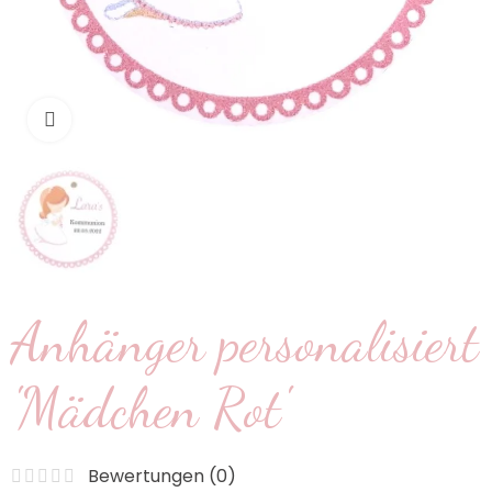
klicken um zu vergrößern
Anhänger personalisiert
'Mädchen Rot'
Bewertungen (
0
)